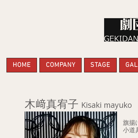
HOME
COMPANY
STAGE
GAL
木﨑真宥子
Kisaki mayuko
旗揚げ
小道具