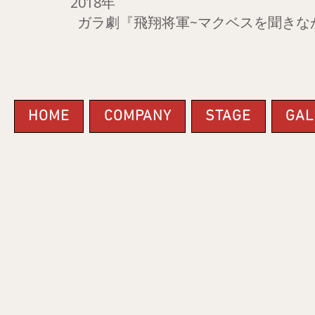
2018年
​ ガラ劇
『飛翔将軍~マクベスを聞きな
HOME
COMPANY
STAGE
GAL
​メルマガ配信中
© 2