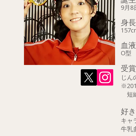
9月8
身長
157c
血液
O型
受賞
じんの
※20
短編
好
キャラ
牛乳多