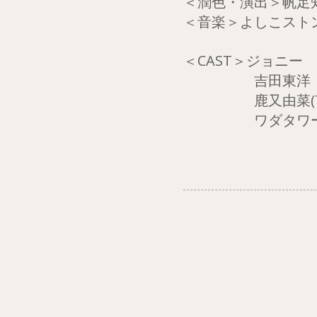
＜潤色・演出＞帆足
＜音楽＞よしこストンペ
＜CAST＞ジョニー
吉田東洋 大久
鹿又由菜(THEAT
​ ワダタワー(ス