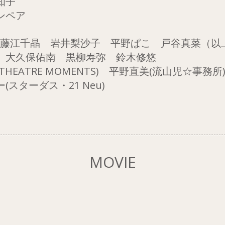
知子
ア​​
 藤江千晶 岩井梨沙子 平野ぱこ 戸谷真菜（以
保佑南 黒柳寿弥 鈴木修悠
RE MOMENTS) 平野直美(流山児☆事務所
ターダス・21 Neu)
MOVIE