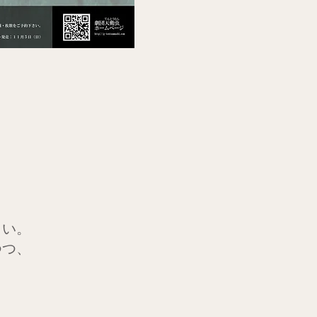
さい。
つつ、