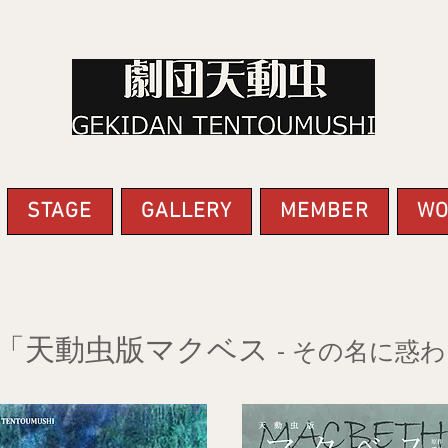
STAGE
GALLERY
MEMBER
WO
演「天動虫版マクベス
- その名に惑わ